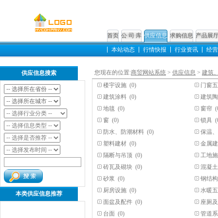
首页
公 司 库
供应信息
求购信息
产品展
本站动态
行情快报
行业资讯
经营
您现在的位置:
商贸网站系统
>
供应信息
>
建筑
供应信息搜索
楼宇设施
(0)
门窗五
建筑涂料
(0)
建筑陶
地毯
(0)
窗帘
(
窗
(0)
锁具
(
防水、防潮材料
(0)
保温、
塑料建材
(0)
金属建
隔断与吊顶
(0)
工地施
砖瓦及砌块
(0)
混凝土
砂浆
(0)
钢结构
厨房设施
(0)
水暖五
本类供应信息推荐
面盆及配件
(0)
座厕及
台面
(0)
管道系