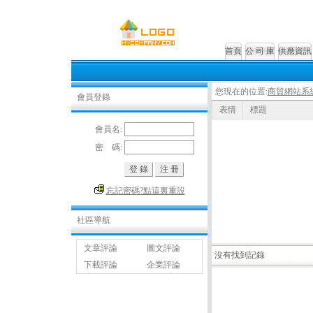
首頁
公 司 庫
供應資訊
您現在的位置:
商貿網站系
會員登錄
表情
標題
會員名:
密 碼:
忘記密碼?點這裏重設
社區導航
文章評論
圖文評論
沒有找到記錄
下載評論
企業評論