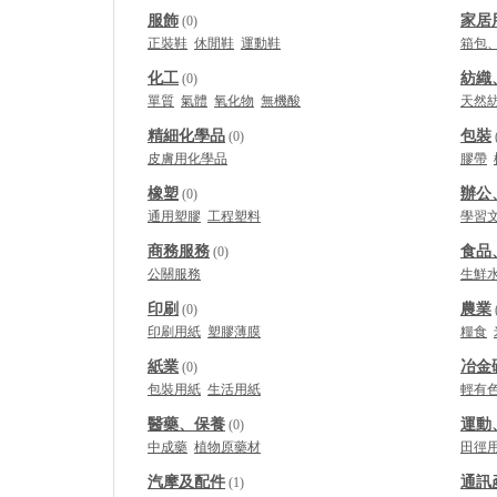
服飾
家居
(0)
正裝鞋
休閒鞋
運動鞋
箱包
化工
紡織
(0)
單質
氣體
氧化物
無機酸
天然
精細化學品
包裝
(0)
皮膚用化學品
膠帶
橡塑
辦公
(0)
通用塑膠
工程塑料
學習
商務服務
食品
(0)
公關服務
生鮮
印刷
農業
(0)
印刷用紙
塑膠薄膜
糧食
紙業
冶金
(0)
包裝用紙
生活用紙
輕有
醫藥、保養
運動
(0)
中成藥
植物原藥材
田徑
汽摩及配件
通訊
(1)