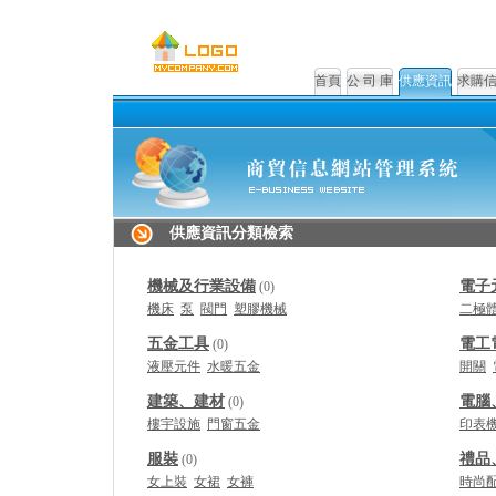
首頁
公 司 庫
供應資訊
求購
供應資訊分類檢索
機械及行業設備
電子
(0)
機床
泵
閥門
塑膠機械
二極
五金工具
電工
(0)
液壓元件
水暖五金
開關
建築、建材
電腦
(0)
樓宇設施
門窗五金
印表
服裝
禮品
(0)
女上裝
女裙
女褲
時尚