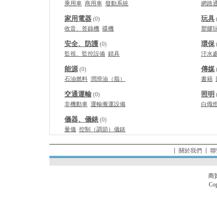
乘用車
商用車
發動系統
網路
家用電器
玩具
(0)
收音、答錄機
碟機
塑膠
安全、防護
環保
(0)
監視、監控設備
鎖具
汙水
能源
傳媒
(0)
石油燃料
潤滑油（脂）
書籍
交通運輸
照明
(0)
非機動車
運輸搬運設備
白熾
儀器、儀錶
(0)
量儀
控制（調節）儀錶
關於我們
聯
商
Cop