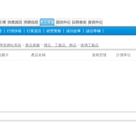
司 庫
供應資訊
求購信息
產品展廳
資訊中心
以商會友
會員中心
態
行情快報
行業資訊
經營實務
成功故事
誠信專欄
商貿網站系統
>
產品展廳
>
禮品、工藝品、飾品
>
玻璃工藝品
品圖片
產品名稱
規格型號
計價單位